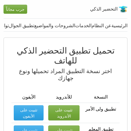
التحضير الذكي
جرب مجاناً
الرئيسية
عن النظام
الخدمات
الشروحات والمواضيع
تطبيق الجوال
تواصل
تحميل تطبيق التحضير الذكي
للهاتف
اختر نسخة التطبيق المراد تحميلها ونوع
جهازك
النسخة
للأندرويد
الأيفون
تطبيق ولى الأمر
تثبيت على
تثبيت على
الأندرويد
الأيفون
تطبيق المعلم
تثبيت على
تثبيت على